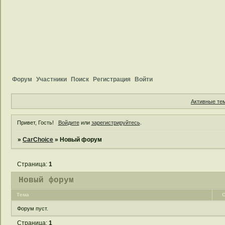
Форум
Участники
Поиск
Регистрация
Войти
Активные те
Привет, Гость!
Войдите
или
зарегистрируйтесь
.
»
CarChoice
»
Новый форум
Страница:
1
Новый форум
Тема
О
Форум пуст.
Страница:
1