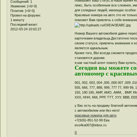
повышают Ваш статус.В наше время на 
Сообщений:
1
люкс, быть особенным все сложнее, и
Уважение:
[+0/-0]
для солидных людей, имеющих особое 
Позитив:
[+0/-0]
Красивые номера на авто это не только
Провел на форуме:
1 минуту
поможет Вам привлечь к себе внимание
Последний визит:
2012-03-24 10:02:27
Номер Вашего автомобиля давно перес
карточками владельца.Достаточно посмо
своем статусе, привлечь внимание и и
является идеальным.
Кроме того, ВЫ всегда сможете продат
становятся дороже.
я,как частный агент помогу Вам купит
Сегодня вы можете со
автономер с красивы
001, 002, 003, 004 ,005 ,006 007 ,009 ,010
555, 666, 777, 888, 999, 777 77, 999 99, 
150, 190 190, АМР, АМО, АММ, , ВМР, 
ХХХ, ННН, ККК, РРР, ТТТ, УУУ, ВВВ, ЕЕЕ
у Вас есть на продажу блатной автоно
с автомобилем или без него!
красивые номера для авто
+7(926)-851-52-99 Ева
evo4ka007@inbox.ru
0