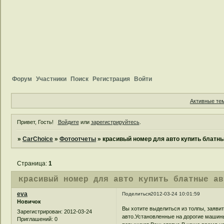
Форум
Участники
Поиск
Регистрация
Войти
Активные те
Привет, Гость!
Войдите
или
зарегистрируйтесь
.
»
CarChoice
»
Фотоотчеты
»
красивый номер для авто купить блатны
Страница:
1
красивый номер для авто купить блатные ав
eva
Поделиться
2012-03-24 10:01:59
Новичок
Вы хотите выделиться из толпы, заяви
Зарегистрирован
: 2012-03-24
авто.Установленные на дорогие машин
Приглашений:
0